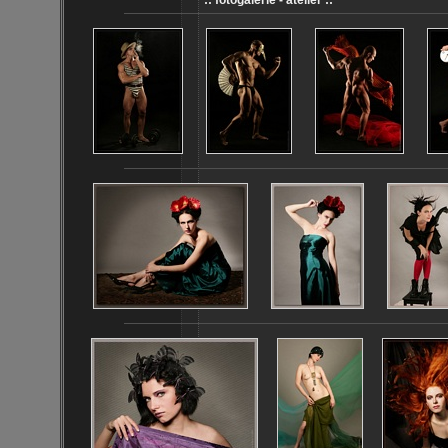
:: fotogalerie - ateliér ::