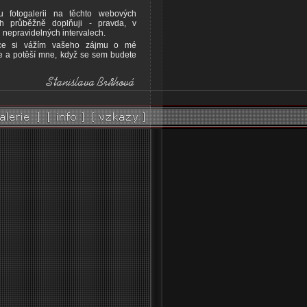
u fotogalerii na těchto webových
ch průběžně doplňuji - pravda, v
nepravidelných intervalech.
ice si vážím vašeho zájmu o mé
ie a potěší mne, když se sem budete