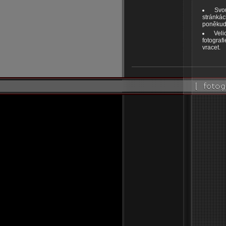
Svo
stránká
poněkud 
Vel
fotograf
vracet.